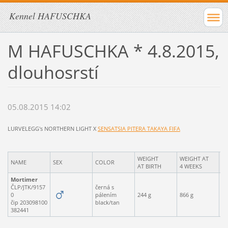
Kennel HAFUSCHKA
M HAFUSCHKA * 4.8.2015,
dlouhosrstí
05.08.2015 14:02
LURVELEGG's NORTHERN LIGHT X
SENSATSIA PITERA TAKAYA FIFA
WEIGHT
WEIGHT AT
NAME
SEX
COLOR
IT
AT BIRTH
4 WEEKS
Mortimer
ČLP/JTK/9157
černá s
0
pálením
244 g
866 g
1,
čip 203098100
black/tan
382441