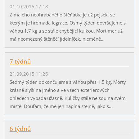
01.10.2015 17:18
Z malého neohrabaného štěňátka je už pejsek, se
kterým je hromada legrace. Osmý týden dovršujeme s
váhou 1,7 kg a se stále chybějící kulkou. Mortimer už
má neomezený štěněčí jídelníček, nicméně...
7 týdnů
21.09.2015 11:26
Sedmý týden dokončujeme s váhou přes 1,5 kg. Morty
krásně slyší na jméno a ve všech exteriérových
ohledech vypadá úžasně. Kuličky stále nejsou na svém
místě. Doufám, že mě jen napíná stejně, jako s...
6 týdnů