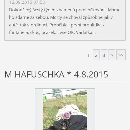
16.09.2015 07:58
Dokončený šestý týden znamená první očkování. Máme
ho zdárně za sebou, Morty se choval způsobně jak v
autě, tak v ordinaci. Proběhla i první prohlídka -
fontanela, skus, ocásek... vše OK. Varlátka...
1
2
3
>
>>
M HAFUSCHKA * 4.8.2015