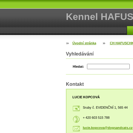
Kennel HAFU
Úvodní stránka
CH HAFUSCH
Vyhledávání
Hledat:
Kontakt
LUCIE KOPCOVÁ
Sruby č. EVIDENČNÍ 1, 565 44
+ 420 603 515 788
lucie.ko
pcova@do
gsandcat
s.cz