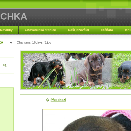
SCHKA
Novinky
Chovatelská stanice
Naši jezevčíci
Štěňata
Kni
KA
Charisma_16days_3.jpg
Předchozí