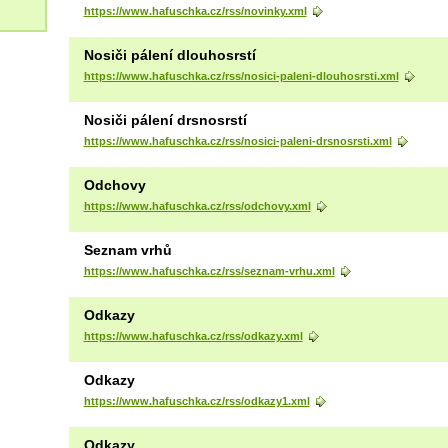
https://www.hafuschka.cz/rss/novinky.xml
Nosiči pálení dlouhosrstí
https://www.hafuschka.cz/rss/nosici-paleni-dlouhosrsti.xml
Nosiči pálení drsnosrstí
https://www.hafuschka.cz/rss/nosici-paleni-drsnosrsti.xml
Odchovy
https://www.hafuschka.cz/rss/odchovy.xml
Seznam vrhů
https://www.hafuschka.cz/rss/seznam-vrhu.xml
Odkazy
https://www.hafuschka.cz/rss/odkazy.xml
Odkazy
https://www.hafuschka.cz/rss/odkazy1.xml
Odkazy