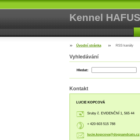
Kennel HAFU
Úvodní stránka
RSS kanály
Vyhledávání
Hledat:
Kontakt
LUCIE KOPCOVÁ
Sruby č. EVIDENČNÍ 1, 565 44
+ 420 603 515 788
lucie.ko
pcova@do
gsandcat
s.cz