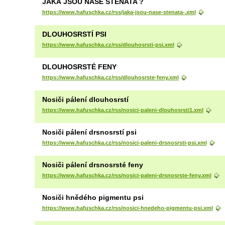
JAKÁ JSOU NAŠE ŠTĚŇATA ?
https://www.hafuschka.cz/rss/jaka-jsou-nase-stenata-.xml
DLOUHOSRSTÍ PSI
https://www.hafuschka.cz/rss/dlouhosrsti-psi.xml
DLOUHOSRSTÉ FENY
https://www.hafuschka.cz/rss/dlouhosrste-feny.xml
Nosiči pálení dlouhosrstí
https://www.hafuschka.cz/rss/nosici-paleni-dlouhosrsti1.xml
Nosiči pálení drsnosrstí psi
https://www.hafuschka.cz/rss/nosici-paleni-drsnosrsti-psi.xml
Nosiči pálení drsnosrsté feny
https://www.hafuschka.cz/rss/nosici-paleni-drsnosrste-feny.xml
Nosiči hnědého pigmentu psi
https://www.hafuschka.cz/rss/nosici-hnedeho-pigmentu-psi.xml