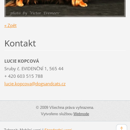
« Zpět
Kontakt
LUCIE KOPCOVÁ
Sruby č. EVIDENČNÍ 1, 565 44
+ 420 603 515 788
lucie.ko
pcova@do
gsandcat
s.cz
© 2009 Všechna práva vyhrazena.
Vytvořeno službou
Webnode