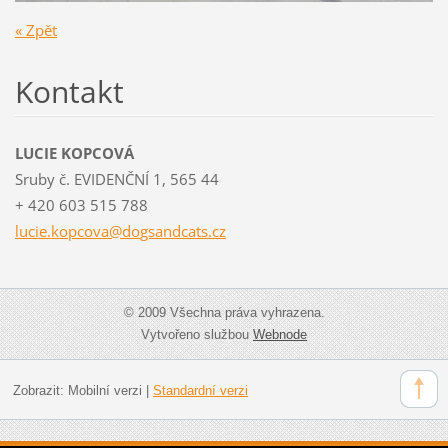
« Zpět
Kontakt
LUCIE KOPCOVÁ
Sruby č. EVIDENČNÍ 1, 565 44
+ 420 603 515 788
lucie.ko
pcova@do
gsandcat
s.cz
© 2009 Všechna práva vyhrazena.
Vytvořeno službou
Webnode
Zobrazit:
Mobilní verzi
|
Standardní verzi