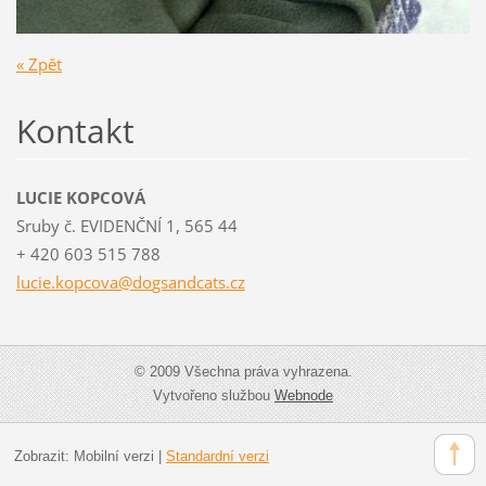
« Zpět
Kontakt
LUCIE KOPCOVÁ
Sruby č. EVIDENČNÍ 1, 565 44
+ 420 603 515 788
lucie.ko
pcova@do
gsandcat
s.cz
© 2009 Všechna práva vyhrazena.
Vytvořeno službou
Webnode
Zobrazit:
Mobilní verzi
|
Standardní verzi