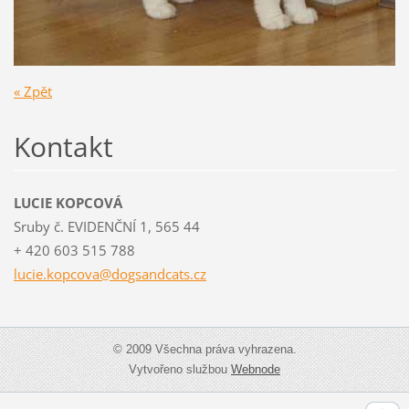
« Zpět
Kontakt
LUCIE KOPCOVÁ
Sruby č. EVIDENČNÍ 1, 565 44
+ 420 603 515 788
lucie.ko
pcova@do
gsandcat
s.cz
© 2009 Všechna práva vyhrazena.
Vytvořeno službou
Webnode