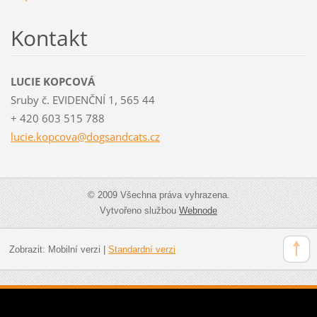
Kontakt
LUCIE KOPCOVÁ
Sruby č. EVIDENČNÍ 1, 565 44
+ 420 603 515 788
lucie.ko
pcova@do
gsandcat
s.cz
© 2009 Všechna práva vyhrazena.
Vytvořeno službou
Webnode
Zobrazit:
Mobilní verzi
|
Standardní verzi