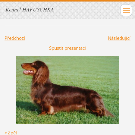
Kennel HAFUSCHKA
Předchozí
Následující
Spustit prezentaci
« Zpět