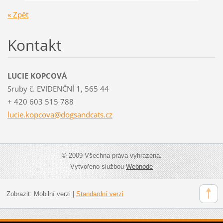
« Zpět
Kontakt
LUCIE KOPCOVÁ
Sruby č. EVIDENČNÍ 1, 565 44
+ 420 603 515 788
lucie.ko
pcova@do
gsandcat
s.cz
© 2009 Všechna práva vyhrazena.
Vytvořeno službou
Webnode
Zobrazit:
Mobilní verzi
|
Standardní verzi