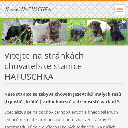
Kennel HAFUSCHKA
Vítejte na stránkách
chovatelské stanice
HAFUSCHKA
Naše stanice se zabývá chovem jezevčíků malých rázů
(trpasličí, králičí) v dlouhosrsté a drsnosrsté variantě.
Specializuji se na odchov černopálených a hnědopálených
jedinců nebo alespoň nosičů tohoto zbarvení. Zároveň
shromažďuji údaje o všech takových jedincích. Na našich