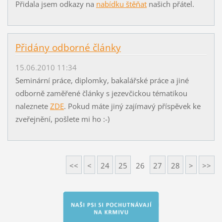
Přidala jsem odkazy na
nabídku štěňat
našich přátel.
Přidány odborné články
15.06.2010 11:34
Seminární práce, diplomky, bakalářské práce a jiné
odborně zaměřené články s jezevčickou tématikou
naleznete
ZDE
. Pokud máte jiný zajímavý příspěvek ke
zveřejnění, pošlete mi ho :-)
<<
<
24
25
26
27
28
>
>>