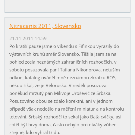
Nitracanis 2011, Slovensko
21.11.2011 14:59
Po kratší pauze jsme o víkendu s Fifinkou vyrazily do
výstavních kruhů směr Slovensko. Těšila jsem se na
pohled zcela neznámých zahraničních rozhodčích, v
sobotu posuzovala paní Tatiana Nikonorova, netuším
odkud, katalog uváděl mně neznámou zkratku ROS,
někdo říkal, že je Běloruska. V neděli posuzoval
poněkud mrzutý pán Milivoje Uroševič ze Srbska.
Posuzováno obou se zdálo korektní, ani v jednom
případě však nedošlo na měření miniatur a na kontrolu
tetování. Srbský rozhodčí to sekal jako Baťa cvičky, asi
chtěl být brzy doma, často nebylo pro diváky vůbec
zřejmé, kdo vyhrál třídu.