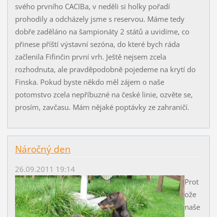
svého prvního CACIBa, v neděli si holky pořadí
prohodily a odcházely jsme s reservou. Máme tedy
dobře zaděláno na šampionáty 2 států a uvidíme, co
přinese příští výstavní sezóna, do které bych ráda
začlenila Fifinčin první vrh. Ještě nejsem zcela
rozhodnuta, ale pravděpodobně pojedeme na krytí do
Finska. Pokud byste někdo měl zájem o naše
potomstvo zcela nepříbuzné na české linie, ozvěte se,
prosím, zavčasu. Mám nějaké poptávky ze zahraničí.
Náročný den
26.09.2011 19:14
Prot
ože
naše