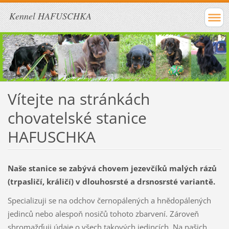
Kennel HAFUSCHKA
Vítejte na stránkách
chovatelské stanice
HAFUSCHKA
Naše stanice se zabývá chovem jezevčíků malých rázů
(trpasličí, králičí) v dlouhosrsté a drsnosrsté variantě.
Specializuji se na odchov černopálených a hnědopálených
jedinců nebo alespoň nosičů tohoto zbarvení. Zároveň
shromažďuji údaje o všech takových jedincích. Na našich