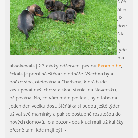
štěň
átka
již
dovr
šila
6.
týde
n a
absolvovala již 3 dávky odčervení pastou
Banminthe
,
čekala je první návštěva veterináře. Všechna byla
oočkována, otetována a Charisma, která bude
zastupovat naši chovatelskou stanici na Slovensku, i
očipována. No, co Vám mám povídat, bylo toho na
jeden den vcelku dost. Štěňátka si budou ještě týden
užívat své maminky a pak se postupně rozutečou do
nových domovů. Jo a pozor - oba kluci mají už kuličky
přesně tam, kde mají být :-)