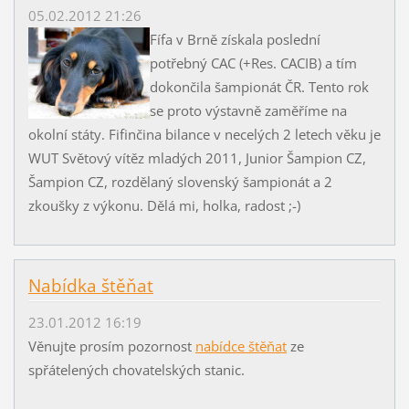
05.02.2012 21:26
Fífa v Brně získala poslední
potřebný CAC (+Res. CACIB) a tím
dokončila šampionát ČR. Tento rok
se proto výstavně zaměříme na
okolní státy. Fifinčina bilance v necelých 2 letech věku je
WUT Světový vítěz mladých 2011, Junior Šampion CZ,
Šampion CZ, rozdělaný slovenský šampionát a 2
zkoušky z výkonu. Dělá mi, holka, radost ;-)
Nabídka štěňat
23.01.2012 16:19
Věnujte prosím pozornost
nabídce štěňat
ze
spřátelených chovatelských stanic.