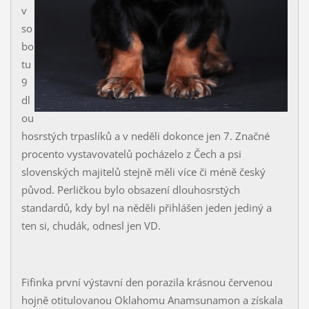
v
so
bo
tu
9
dl
ou
hosrstých trpaslíků a v neděli dokonce jen 7. Značné
procento vystavovatelů pocházelo z Čech a psi
slovenských majitelů stejně měli více či méně český
původ. Perličkou bylo obsazení dlouhosrstých
standardů, kdy byl na něděli přihlášen jeden jediný a
ten si, chudák, odnesl jen VD.
Fifinka první výstavní den porazila krásnou červenou
hojně otitulovanou Oklahomu Anamsunamon a získala