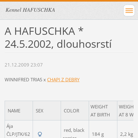
Kennel HAFUSCHKA
A HAFUSCHKA *
24.5.2002, dlouhosrstí
21.12.2009 23:07
WINNIFRED TRIAS x
CHAPI Z DEBRY
WEIGHT
WEIGHT
NAME
SEX
COLOR
AT BIRTH
AT 8 WE
Ája
red, black
ČLP/JTK/62
184 g
2,2 kg