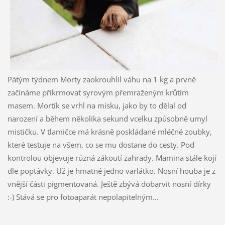
Pátým týdnem Morty zaokrouhlil váhu na 1 kg a prvně
začínáme přikrmovat syrovým přemraženým krůtím
masem. Mortík se vrhl na misku, jako by to dělal od
narození a během několika sekund vcelku způsobně umyl
mističku. V tlamičce má krásně poskládané mléčné zoubky,
které testuje na všem, co se mu dostane do cesty. Pod
kontrolou objevuje různá zákoutí zahrady. Mamina stále kojí
dle poptávky. Už je hmatné jedno varlátko. Nosní houba je z
vnější části pigmentovaná. Ještě zbývá dobarvit nosní dírky
:-) Stává se pro fotoaparát nepolapitelným...