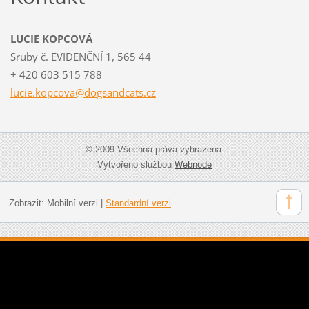
LUCIE KOPCOVÁ
Sruby č. EVIDENČNÍ 1, 565 44
+ 420 603 515 788
lucie.ko
pcova@do
gsandcat
s.cz
© 2009 Všechna práva vyhrazena.
Vytvořeno službou
Webnode
Zobrazit:
Mobilní verzi
|
Standardní verzi