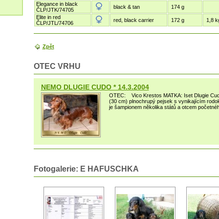
Elegance in black
black & tan
174 g
ČLP/JTK/74705
Elite in red
red, black carrier
172 g
1,8 k
ČLP/JTL/74706
Zpět
OTEC VRHU
NEMO DLUGIE CUDO * 14.3.2004
OTEC: Vico Krestos MATKA: Iset Dlugie Cudo
(30 cm) plnochrupý pejsek s vynikajícím rodo
je šampionem několika států a otcem početnéh
Fotogalerie: E HAFUSCHKA