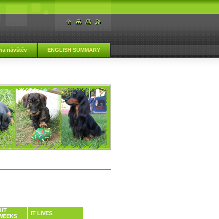
ha návštěv
ENGLISH SUMMARY
GHT
IT LIVES
 WEEKS