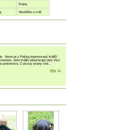
Praha
g
Veselíčko u LnB
 Nemo je z Polska importovaný králičí
kmenem. Jeho králičí plnochrupý otec Vico
o potomstva. Z otcovy strany ved...
Více