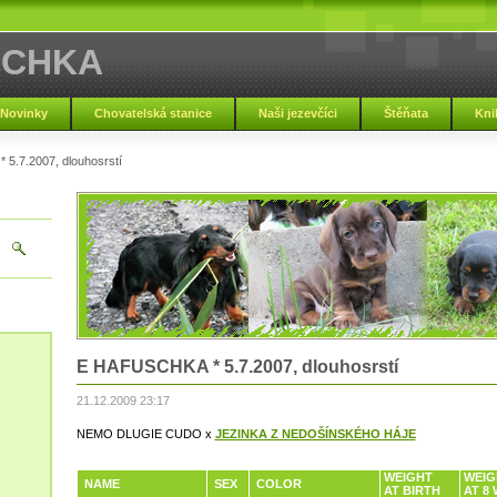
SCHKA
Novinky
Chovatelská stanice
Naši jezevčíci
Štěňata
Kni
5.7.2007, dlouhosrstí
E HAFUSCHKA * 5.7.2007, dlouhosrstí
21.12.2009 23:17
NEMO DLUGIE CUDO x
JEZINKA Z NEDOŠÍNSKÉHO HÁJE
WEIGHT
WEI
NAME
SEX
COLOR
AT BIRTH
AT 8