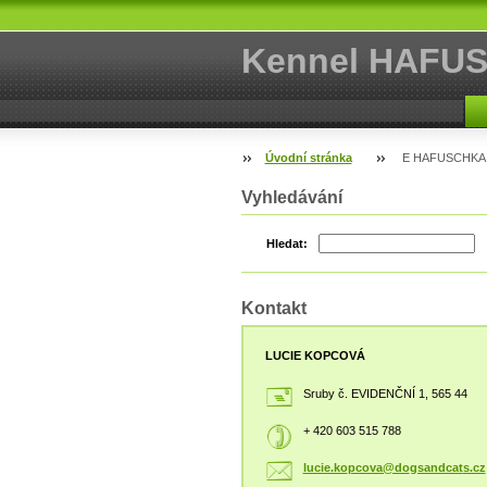
Kennel HAFU
Úvodní stránka
E HAFUSCHKA * 
Vyhledávání
Hledat:
Kontakt
LUCIE KOPCOVÁ
Sruby č. EVIDENČNÍ 1, 565 44
+ 420 603 515 788
lucie.ko
pcova@do
gsandcat
s.cz