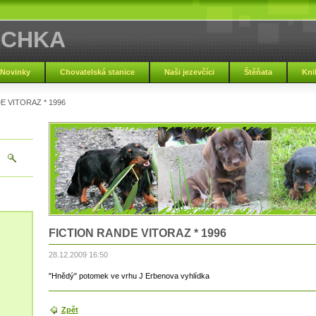
SCHKA
Novinky
Chovatelská stanice
Naši jezevčíci
Štěňata
Kni
E VITORAZ * 1996
FICTION RANDE VITORAZ * 1996
28.12.2009 16:50
"Hnědý" potomek ve vrhu J Erbenova vyhlídka
Zpět