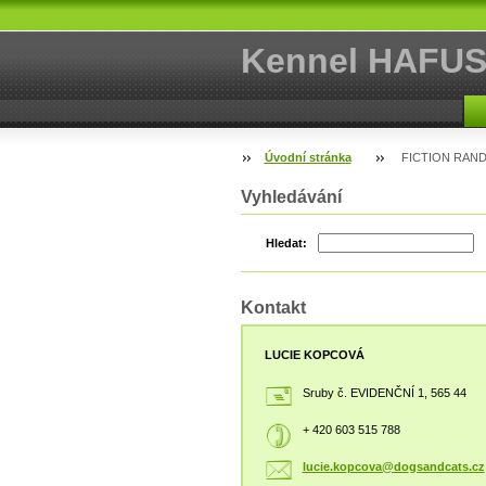
Kennel HAFU
Úvodní stránka
FICTION RAND
Vyhledávání
Hledat:
Kontakt
LUCIE KOPCOVÁ
Sruby č. EVIDENČNÍ 1, 565 44
+ 420 603 515 788
lucie.ko
pcova@do
gsandcat
s.cz