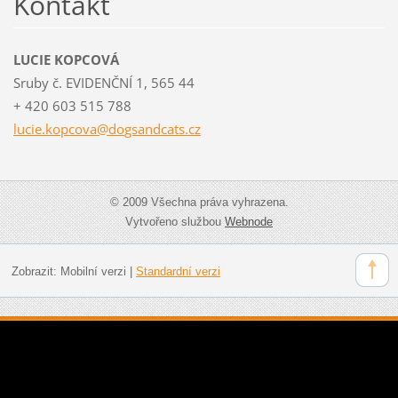
Kontakt
LUCIE KOPCOVÁ
Sruby č. EVIDENČNÍ 1, 565 44
+ 420 603 515 788
lucie.ko
pcova@do
gsandcat
s.cz
© 2009 Všechna práva vyhrazena.
Vytvořeno službou
Webnode
Zobrazit:
Mobilní verzi
|
Standardní verzi