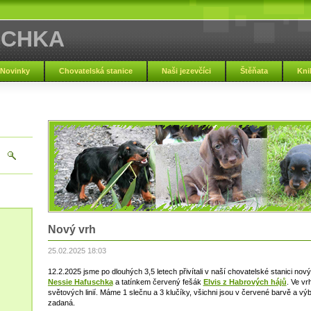
SCHKA
Novinky
Chovatelská stanice
Naši jezevčíci
Štěňata
Kni
Nový vrh
25.02.2025 18:03
12.2.2025 jsme po dlouhých 3,5 letech přivítali v naší chovatelské stanici n
Nessie Hafuschka
a tatínkem červený fešák
Elvis z Habrových hájů
. Ve vr
světových linií. Máme 1 slečnu a 3 klučíky, všichni jsou v červené barvě a vý
zadaná.