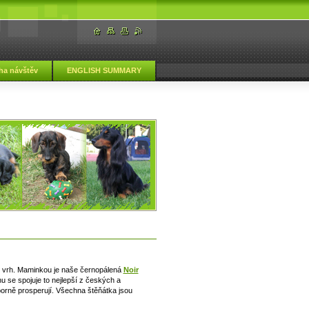
ha návštěv
ENGLISH SUMMARY
ový vrh. Maminkou je naše černopálená
Noir
hu se spojuje to nejlepší z českých a
borně prosperují. Všechna štěňátka jsou