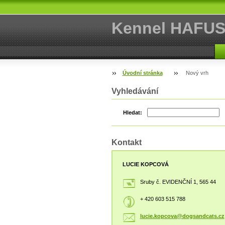
Kennel HAFU
Úvodní stránka
Nový vrh
Vyhledávání
Hledat:
Kontakt
LUCIE KOPCOVÁ
Sruby č. EVIDENČNÍ 1, 565 44
+ 420 603 515 788
lucie.ko
pcova@do
gsandcat
s.cz