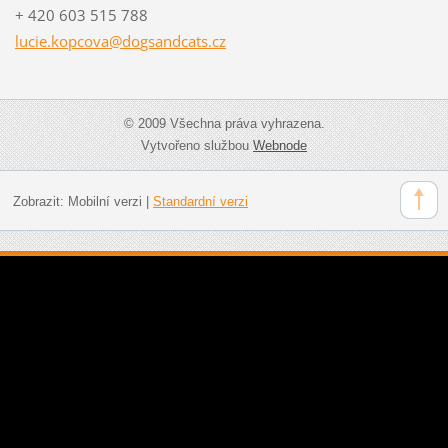
+ 420 603 515 788
lucie.ko
pcova@do
gsandcat
s.cz
© 2009 Všechna práva vyhrazena.
Vytvořeno službou
Webnode
Zobrazit:
Mobilní verzi
|
Standardní verzi