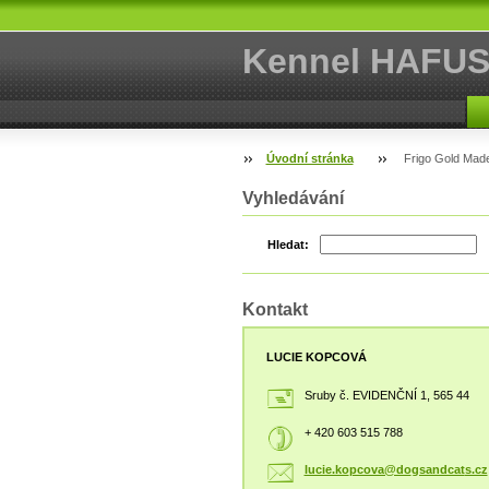
Kennel HAFU
Úvodní stránka
Frigo Gold Made
Vyhledávání
Hledat:
Kontakt
LUCIE KOPCOVÁ
Sruby č. EVIDENČNÍ 1, 565 44
+ 420 603 515 788
lucie.ko
pcova@do
gsandcat
s.cz