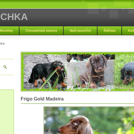
SCHKA
Novinky
Chovatelská stanice
Naši jezevčíci
Štěňata
Kni
ira
Frigo Gold Madeira