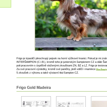
Frigo je trpasličí plnochrupý pejsek na horní výškové hranici. Pokud je mi známo
INTERŠAMPION (C.I.B.), kromě toho je juniorským šampionem CZ a dále Šamp
poli pracovním s úspěšně složenými zkouškami ZN, BZ a LZ. Frigo je testov
Za své pracovní výsledky, kromě své paničky, jistě vděčí i mamince
Blue Beauty
5 zkoušek z výkonu a také výstavní titul šampion CZ.
Frigo Gold Madeira