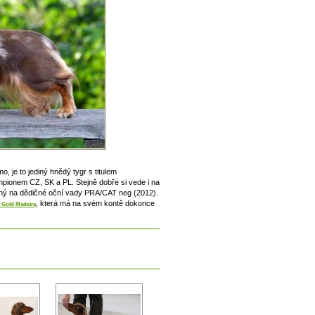
, je to jediný hnědý tygr s titulem
ionem CZ, SK a PL. Stejně dobře si vede i na
aný na dědičné oční vady PRA/CAT neg (2012).
, která má na svém kontě dokonce
 Gold Madeira