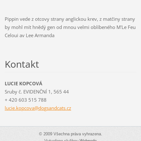
Pippin vede z otcovy strany anglickou krev, z matčiny strany
by mohl mít hnědý gen od mnou velmi oblíbeného M'Le Feu
Celoui av Lee Armanda
Kontakt
LUCIE KOPCOVÁ
Sruby č. EVIDENČNÍ 1, 565 44
+ 420 603 515 788
lucie.ko
pcova@do
gsandcat
s.cz
© 2009 Všechna práva vyhrazena.
Vytvořeno službou
Webnode