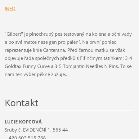
INFO
"Gilbert" je plnochrupý pes testovaný na kolena a oční vady
a po své matce nese gen pro pálení. Na první pohled
reprezentuje linie Canterana. Před černou matku se však
objevuje řada společných předků s Fifinčiným tatínkem: 3-4
Goldtax Funny Curve a 3-5 Tomjantin Needles N Pins. To se
nám ten výběr pěkně zužuje...
Kontakt
LUCIE KOPCOVÁ
Sruby č. EVIDENČNÍ 1, 565 44
+ 420 603 515 788