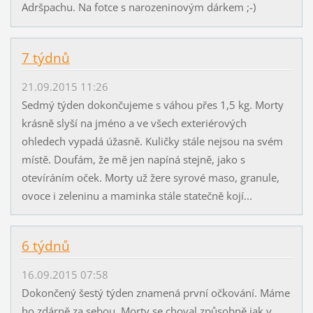
Adršpachu. Na fotce s narozeninovým dárkem ;-)
7 týdnů
21.09.2015 11:26
Sedmý týden dokončujeme s váhou přes 1,5 kg. Morty
krásně slyší na jméno a ve všech exteriérových
ohledech vypadá úžasně. Kuličky stále nejsou na svém
místě. Doufám, že mě jen napíná stejně, jako s
otevíráním oček. Morty už žere syrové maso, granule,
ovoce i zeleninu a maminka stále statečně kojí...
6 týdnů
16.09.2015 07:58
Dokončený šestý týden znamená první očkování. Máme
ho zdárně za sebou, Morty se choval způsobně jak v