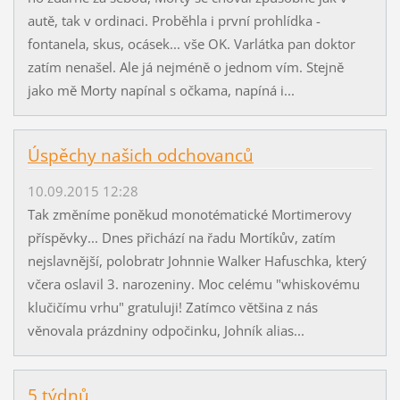
autě, tak v ordinaci. Proběhla i první prohlídka -
fontanela, skus, ocásek... vše OK. Varlátka pan doktor
zatím nenašel. Ale já nejméně o jednom vím. Stejně
jako mě Morty napínal s očkama, napíná i...
Úspěchy našich odchovanců
10.09.2015 12:28
Tak změníme poněkud monotématické Mortimerovy
příspěvky... Dnes přichází na řadu Mortíkův, zatím
nejslavnější, polobratr Johnnie Walker Hafuschka, který
včera oslavil 3. narozeniny. Moc celému "whiskovému
klučičímu vrhu" gratuluji! Zatímco většina z nás
věnovala prázdniny odpočinku, Johník alias...
5 týdnů