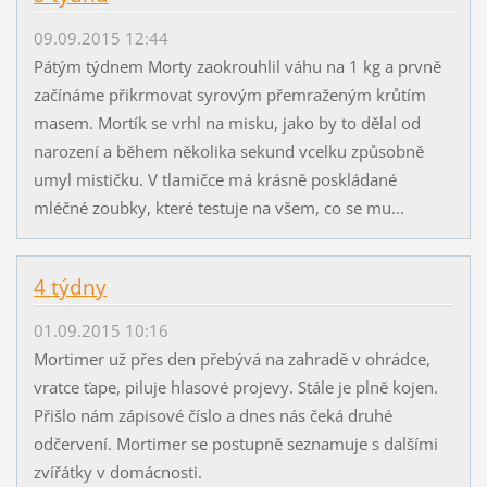
09.09.2015 12:44
Pátým týdnem Morty zaokrouhlil váhu na 1 kg a prvně
začínáme přikrmovat syrovým přemraženým krůtím
masem. Mortík se vrhl na misku, jako by to dělal od
narození a během několika sekund vcelku způsobně
umyl mističku. V tlamičce má krásně poskládané
mléčné zoubky, které testuje na všem, co se mu...
4 týdny
01.09.2015 10:16
Mortimer už přes den přebývá na zahradě v ohrádce,
vratce ťape, piluje hlasové projevy. Stále je plně kojen.
Přišlo nám zápisové číslo a dnes nás čeká druhé
odčervení. Mortimer se postupně seznamuje s dalšími
zvířátky v domácnosti.