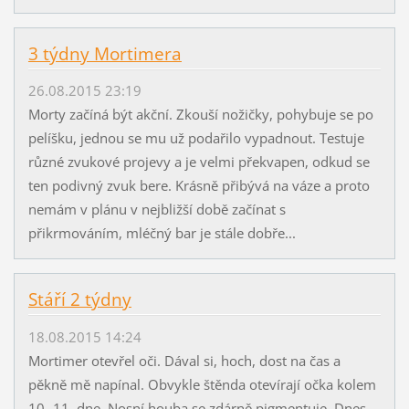
3 týdny Mortimera
26.08.2015 23:19
Morty začíná být akční. Zkouší nožičky, pohybuje se po
pelíšku, jednou se mu už podařilo vypadnout. Testuje
různé zvukové projevy a je velmi překvapen, odkud se
ten podivný zvuk bere. Krásně přibývá na váze a proto
nemám v plánu v nejbližší době začínat s
přikrmováním, mléčný bar je stále dobře...
Stáří 2 týdny
18.08.2015 14:24
Mortimer otevřel oči. Dával si, hoch, dost na čas a
pěkně mě napínal. Obvykle štěnda otevírají očka kolem
10.-11. dne. Nosní houba se zdárně pigmentuje. Dnes