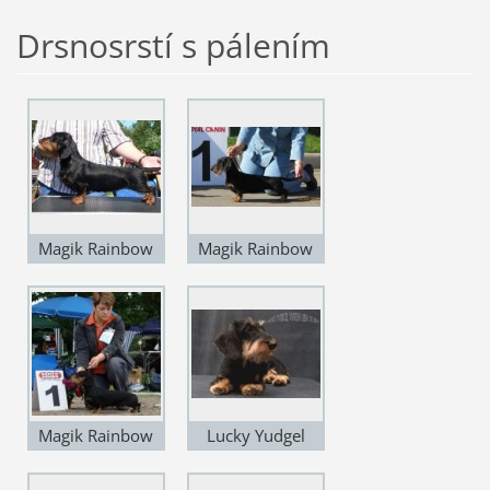
Drsnosrstí s pálením
Magik Rainbow
Magik Rainbow
Yarkaya Zvezda
Who's Famous
Now
Magik Rainbow
Lucky Yudgel
Yatagan
Vanessa