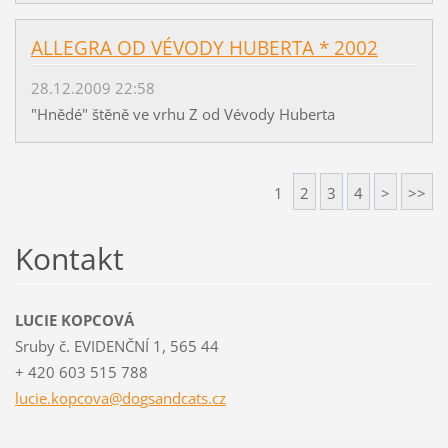
ALLEGRA OD VÉVODY HUBERTA * 2002
28.12.2009 22:58
"Hnědé" štěně ve vrhu Z od Vévody Huberta
1
2
3
4
>
>>
Kontakt
LUCIE KOPCOVÁ
Sruby č. EVIDENČNÍ 1, 565 44
+ 420 603 515 788
lucie.ko
pcova@do
gsandcat
s.cz