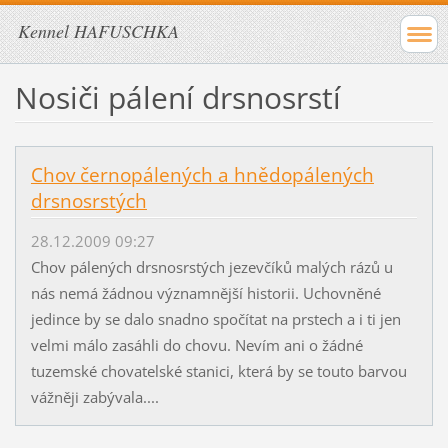
Kennel HAFUSCHKA
Nosiči pálení drsnosrstí
Chov černopálených a hnědopálených
drsnosrstých
28.12.2009 09:27
Chov pálených drsnosrstých jezevčíků malých rázů u
nás nemá žádnou významnější historii. Uchovněné
jedince by se dalo snadno spočítat na prstech a i ti jen
velmi málo zasáhli do chovu. Nevím ani o žádné
tuzemské chovatelské stanici, která by se touto barvou
vážněji zabývala....