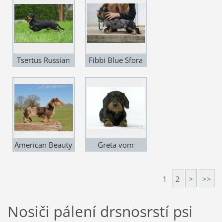
Tsertus Russian
Fibbi Blue Sfora
Winter
Nemroda
American Beauty
Greta vom
Teufelsfelsen
1
2
>
>>
Nosiči pálení drsnosrstí psi